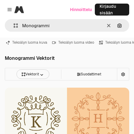
Kirjaudu
Magnific
Hinnoittelu
Close menu
sisään
Selkeä
Hae ku
Tekoälyn luoma kuva
Tekoälyn luoma video
Tekoälyn luoma 
Monogrammi Vektorit
Vektorit
Suodattimet