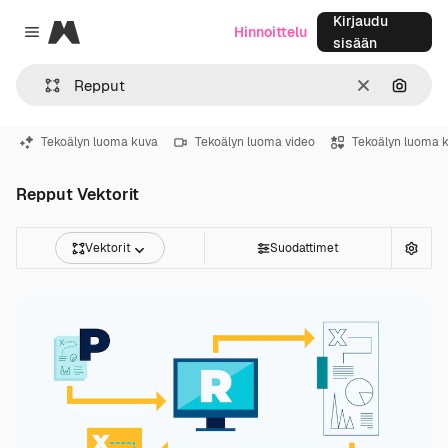
Kirjaudu
Magnific
Hinnoittelu
Close menu
sisään
Selkeä
Hae ku
Tekoälyn luoma kuva
Tekoälyn luoma video
Tekoälyn luoma 
Repput Vektorit
Vektorit
Suodattimet