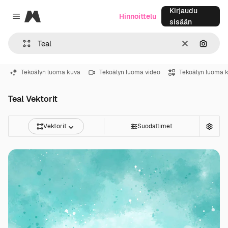
Kirjaudu
Magnific
Hinnoittelu
Close menu
sisään
Selkeä
Hae ku
Tekoälyn luoma kuva
Tekoälyn luoma video
Tekoälyn luoma 
Teal Vektorit
Vektorit
Suodattimet