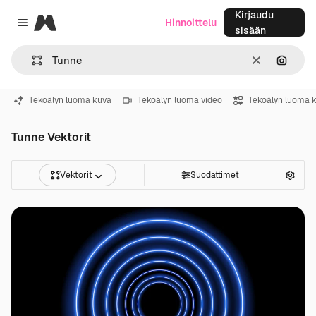
Kirjaudu
Magnific
Hinnoittelu
Close menu
sisään
Selkeä
Hae ku
Tekoälyn luoma kuva
Tekoälyn luoma video
Tekoälyn luoma 
Tunne Vektorit
Vektorit
Suodattimet