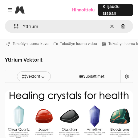
Kirjaudu
Magnific
Hinnoittelu
Close menu
sisään
Selkeä
Hae ku
Tekoälyn luoma kuva
Tekoälyn luoma video
Tekoälyn luoma 
Yttrium Vektorit
Vektorit
Suodattimet