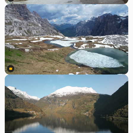
Premium
Premium
Premium
Premium