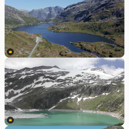
Premium
Premium
Premium
Premium