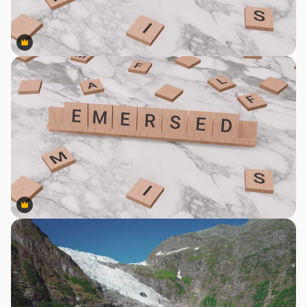
Premium
Premium
Premium
Premium