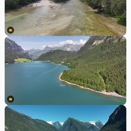
Premium
Premium
Premium
Premium