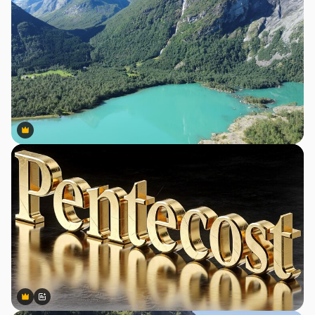
Premium
Premium
Premium
Premium
Tekoälyn luoma