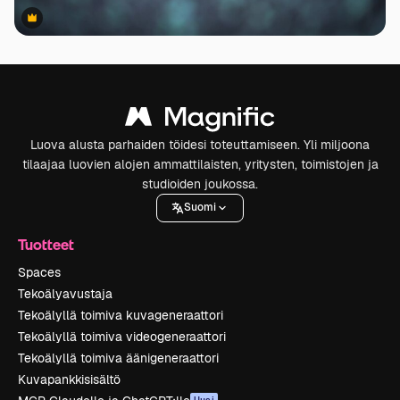
Premium
Premium
Luova alusta parhaiden töidesi toteuttamiseen. Yli miljoona
tilaajaa luovien alojen ammattilaisten, yritysten, toimistojen ja
studioiden joukossa.
Suomi
Tuotteet
Spaces
Tekoälyavustaja
Tekoälyllä toimiva kuvageneraattori
Tekoälyllä toimiva videogeneraattori
Tekoälyllä toimiva äänigeneraattori
Kuvapankkisisältö