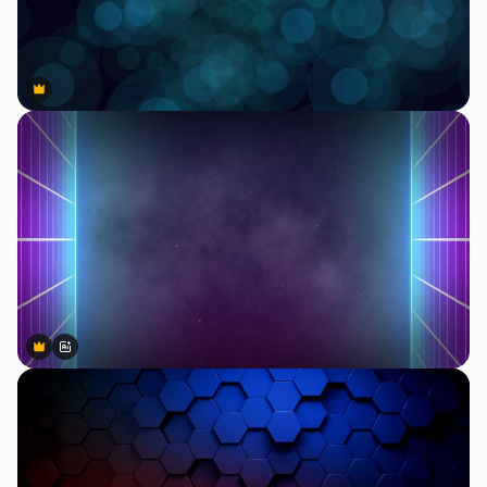
Premium
Premium
Premium
Premium
Tekoälyn luoma