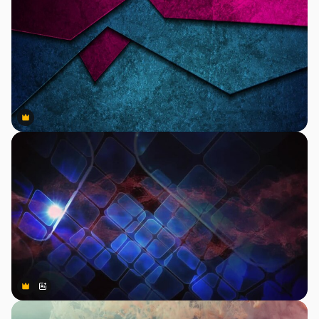
Premium
Premium
Premium
Premium
Tekoälyn luoma