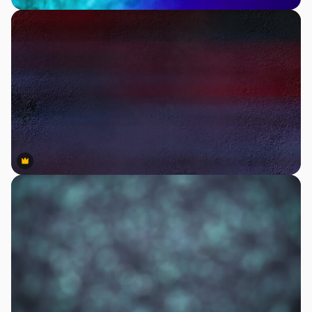
Premium
Premium