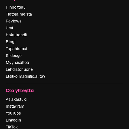
Hinnoittelu
Tietoja meistä
Reviews
Urat
Hakutrendit
Blogi
Tapahtumat
Slidesgo
Myy sisältöä
Lehdistöhuone
Etsitkö magnific.ai:ta?
Ota yhteyttä
Asiakastuki
Instagram
YouTube
LinkedIn
TikTok