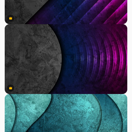
Premium
Premium
Premium
Premium