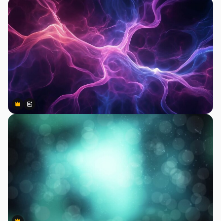
Premium
Premium
Tekoälyn luoma