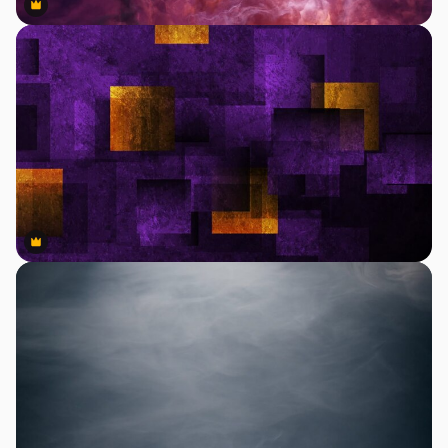
Premium
Premium
Premium
Premium