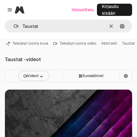
Kirjaudu
Magnific
Hinnoittelu
Close menu
sisään
Selkeä
Hae ku
Tekoälyn luoma kuva
Tekoälyn luoma video
Abstrakti
Taustat
Taustat -videot
Videot
Suodattimet