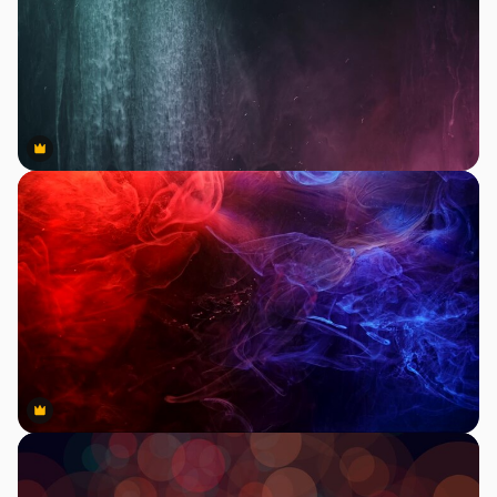
Premium
Premium
Premium
Premium