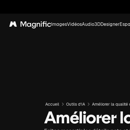
Images
Vidéos
Audio
3D
Designer
Esp
Magnific
Accueil
Outils d’IA
Améliorer la qualité
Améliorer l