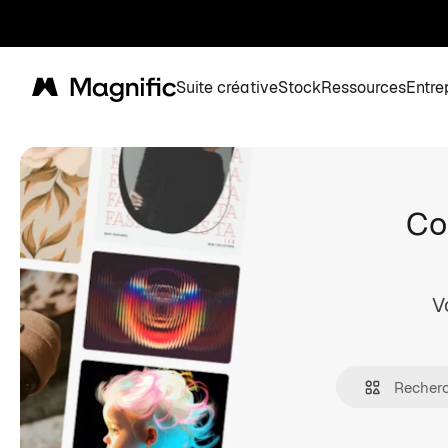
Suite créative
Stock
Ressources
Entre
Magnific
Co
V