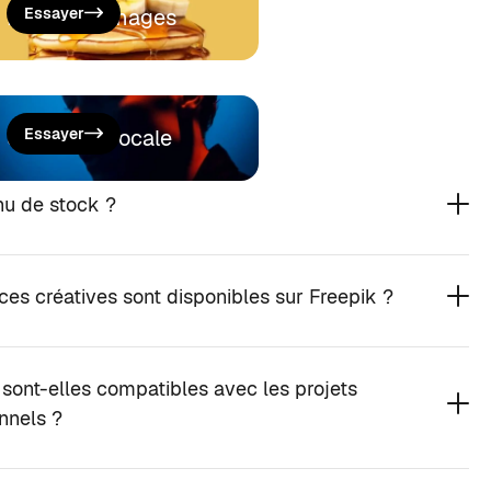
Éditeur d’images
Essayer
Synthèse vocale
Essayer
nu de stock ?
ces créatives sont disponibles sur Freepik ?
 sont-elles compatibles avec les projets
nnels ?