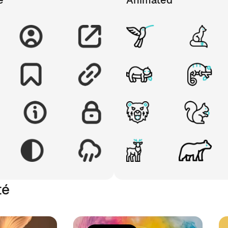
e
Animated
té