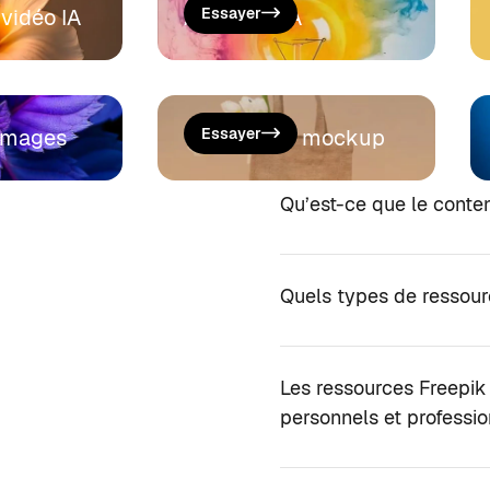
vidéo IA
Assistant IA
Essayer
’images
Générer un mockup
Essayer
Qu’est-ce que le conte
Quels types de ressour
Les ressources Freepik
personnels et professio