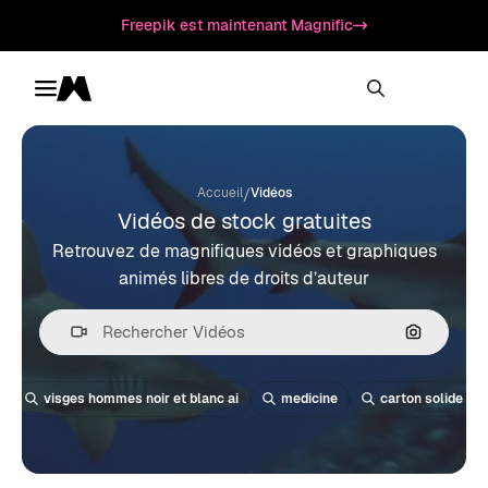
Freepik est maintenant Magnific
Toggle menu
Magnific
/
Accueil
Vidéos
Vidéos de stock gratuites
Retrouvez de magnifiques vidéos et graphiques
animés libres de droits d’auteur
Recherche
visges hommes noir et blanc ai
medicine
carton solide