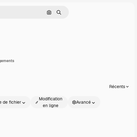
Rechercher par image
Rechercher
rtager
gements
Récents
Modification
 de fichier
Avancé
en ligne