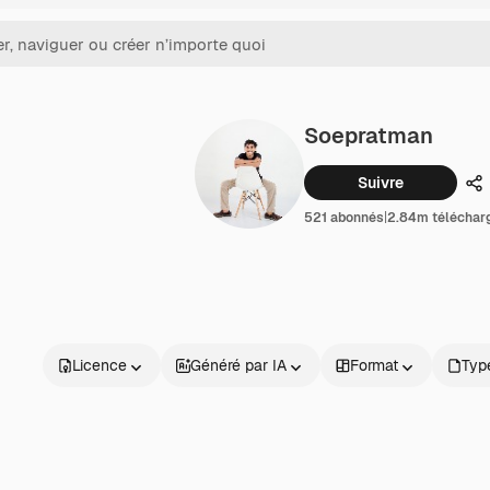
Soepratman
Suivre
Pa
521 abonnés
|
2.84m téléchar
Licence
Généré par IA
Format
Type