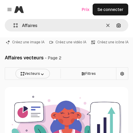
Magnific
Prix
Se connecter
Close menu
Effacer
Recher
Créez une image IA
Créez une vidéo IA
Créez une icône IA
Affaires vecteurs
- Page 2
Vecteurs
Filtres