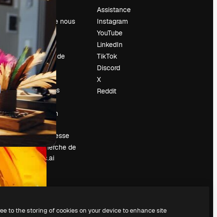
Prix
Assistance
À propos de nous
Instagram
Avis
YouTube
Carrières
LinkedIn
Tendances de
TikTok
recherche
Discord
Blog
X
Événements
Reddit
Slidesgo
Vendre mon
contenu
Salle de presse
À la recherche de
magnific.ai
ree to the storing of cookies on your device to enhance site