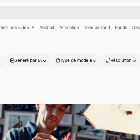
réez une vidéo IA
Abstrait
Animation
Toile de fond
Fonds
Déc
Généré par IA
Type de modèle
Résolution
Produits
Commencer