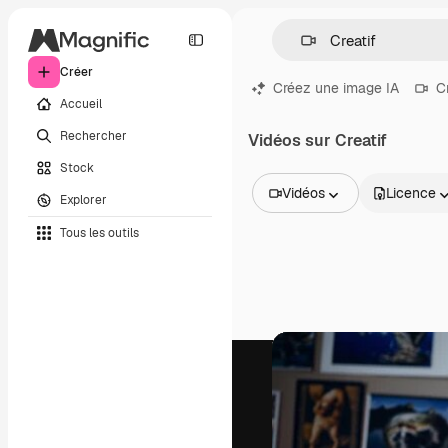
Créer
Créez une image IA
C
Accueil
Rechercher
Vidéos sur Creatif
Stock
Vidéos
Licence
Explorer
Toutes les images
Tous les outils
Vecteurs
Illustrations
Photos
PSD
Modèles
Mockups
Vidéos
Clips de vidéo
Graphiques animés
Templates vidéos
Icônes
Modèles 3D
Polices