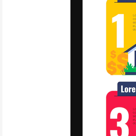
Platform kreat
terbaik Anda. L
dari kalangan k
dan studio.
Bahasa Indo
Copyright © 2010