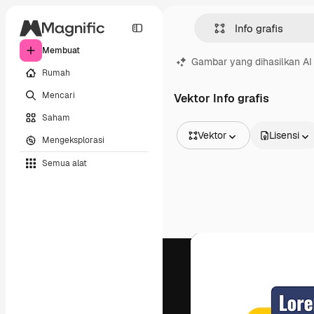
Membuat
Gambar yang dihasilkan AI
Rumah
Mencari
Vektor Info grafis
Saham
Vektor
Lisensi
Mengeksplorasi
Semua Gambar
Semua alat
Vektor
Ilustrasi
Foto
PSD
Templat
Mockup
Video
Rekaman
Grafik gerak
Templat video
Ikon
Model 3D
Huruf