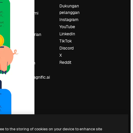
Harga
Dukungan
pelanggan
Tentang kami
Instagram
Reviews
YouTube
Karier
LinkedIn
Tren pencarian
TikTok
Blog
Discord
Acara
X
Slidesgo
an
Reddit
Jual konten
Ruang pers
Mencari magnific.ai
ree to the storing of cookies on your device to enhance site