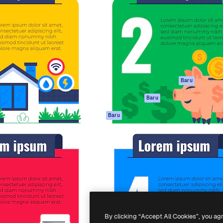
if untuk mengarahkan karya
Spaces
Academy
ebih dari 1 juta pelanggan
Asisten AI
Dokumentasi
reatif, perusahaan, agensi,
Generator gambar
Dukungan
AI
Ketentuan
nesia
Generator video AI
Penggunaan
Generator suara AI
Kebijakan privasi
Konten stok
Asli
Baru
MCP untuk
Kebijakan Cookie
Baru
Claude/ChatGPT
Pusat kepercaya
Agen
Baru
Afiliasi
API
Enterprise
Aplikasi seluler
Semua alat
Magnific
-
2026
Freepik Company S.L.U.
Hak cipta dilindungi undang-undang
.
By clicking “Accept All Cookies”, you ag