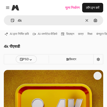
Magnific
मूल्य निर्धारण
लॉग इन करें
Close menu
साफ़
इमेज से ख
AI द्वारा निर्मित छवि
AI-जनरेटेड वीडियो
डिज़ाइन
छात्र
शिक्षा
कंप्यूटर डिस
4k पीएसडी
PSD
फ़िल्टर