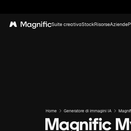
Suite creativa
Stock
Risorse
Aziende
P
Magnific
Home
Generatore di immagini IA
Magnif
Magnific M