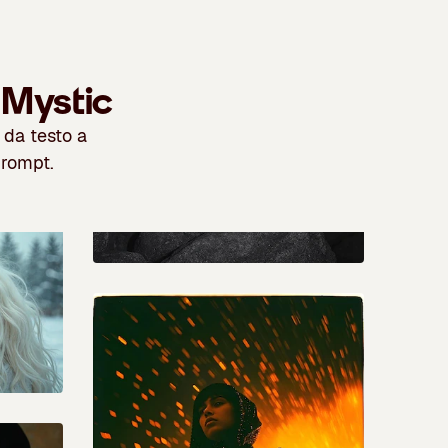
 Mystic
 da testo a
prompt.