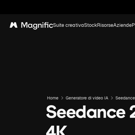
Suite creativa
Stock
Risorse
Aziende
P
Magnific
Home
Generatore di video IA
Seedance
Seedance 2.
4K