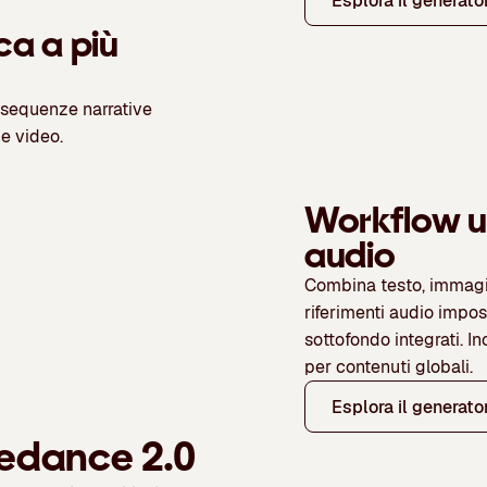
Esplora il generato
ca a più
e sequenze narrative
ne video.
Workflow un
audio
Combina testo, immagini
riferimenti audio impos
sottofondo integrati. In
per contenuti globali.
Esplora il generato
eedance 2.0