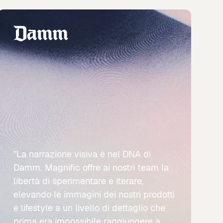
"La narrazione visiva è nel DNA di
Damm. Magnific offre ai nostri team la
libertà di sperimentare e iterare,
elevando le immagini dei nostri prodotti
e lifestyle a un livello di dettaglio che
prima era impossibile raggiungere a