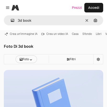
Magnific
Prezzi
Accedi
Close menu
Cancella
Cerca 
Crea un'immagine IA
Crea un video IA
Casa
Sfondo
Libri
V
Foto Di 3d book
Foto
Filtri