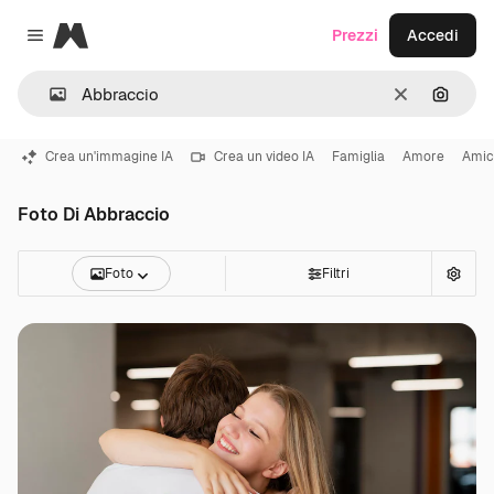
Magnific
Prezzi
Accedi
Close menu
Cancella
Cerca 
Crea un'immagine IA
Crea un video IA
Famiglia
Amore
Amic
Foto Di Abbraccio
Foto
Filtri