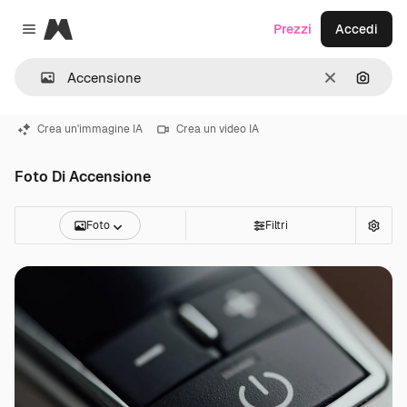
Magnific
Prezzi
Accedi
Close menu
Cancella
Cerca 
Crea un'immagine IA
Crea un video IA
Foto Di Accensione
Foto
Filtri