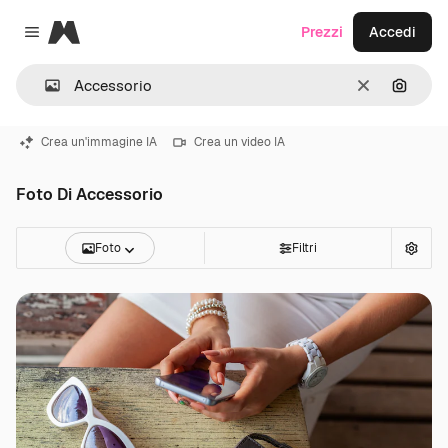
Magnific
Prezzi
Accedi
Close menu
Cancella
Cerca 
Crea un'immagine IA
Crea un video IA
Foto Di Accessorio
Foto
Filtri