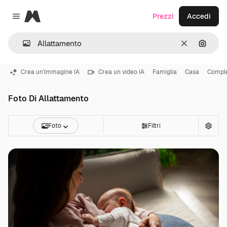
Magnific
Prezzi
Accedi
Close menu
Cancella
Cerca 
Crea un'immagine IA
Crea un video IA
Famiglia
Casa
Compl
Foto Di Allattamento
Foto
Filtri