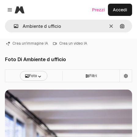
Magnific
Prezzi
Accedi
Close menu
Cancella
Cerca 
Crea un'immagine IA
Crea un video IA
Foto Di Ambiente d ufficio
Foto
Filtri