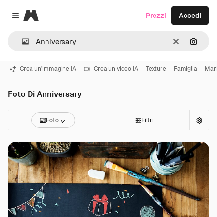
Magnific
Prezzi
Accedi
Close menu
Cancella
Cerca 
Crea un'immagine IA
Crea un video IA
Texture
Famiglia
Mar
Foto Di Anniversary
Foto
Filtri