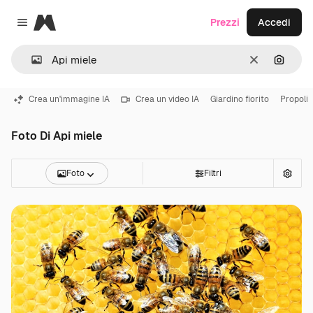
Magnific
Prezzi
Accedi
Close menu
Cancella
Cerca 
Crea un'immagine IA
Crea un video IA
Giardino fiorito
Propoli
Foto Di Api miele
Foto
Filtri