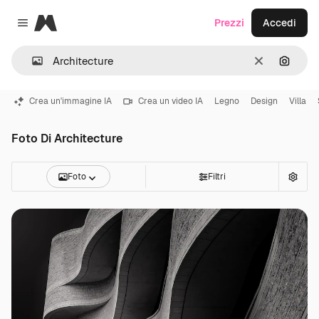
Magnific
Prezzi
Accedi
Close menu
Cancella
Cerca 
Crea un'immagine IA
Crea un video IA
Legno
Design
Villa
Foto Di Architecture
Foto
Filtri