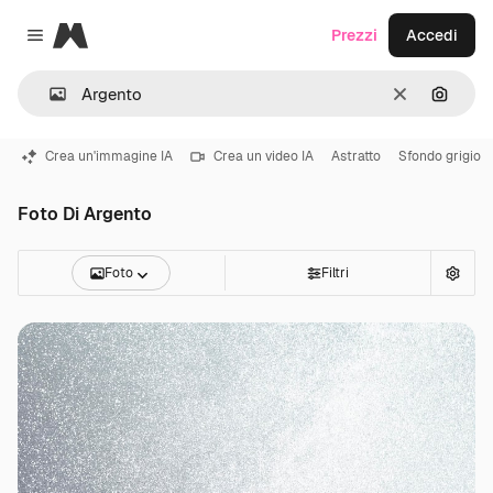
Magnific
Prezzi
Accedi
Close menu
Cancella
Cerca 
Crea un'immagine IA
Crea un video IA
Astratto
Sfondo grigio
Foto Di Argento
Foto
Filtri