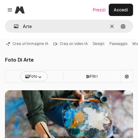
Magnific
Prezzi
Accedi
Close menu
Cancella
Cerca 
Crea un'immagine IA
Crea un video IA
Design
Paesaggio
Mu
Foto Di Arte
Foto
Filtri