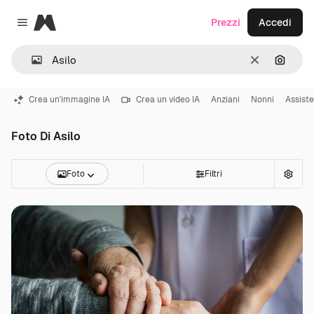
Magnific
Prezzi
Accedi
Close menu
Cancella
Cerca 
Crea un'immagine IA
Crea un video IA
Anziani
Nonni
Assiste
Foto Di Asilo
Foto
Filtri