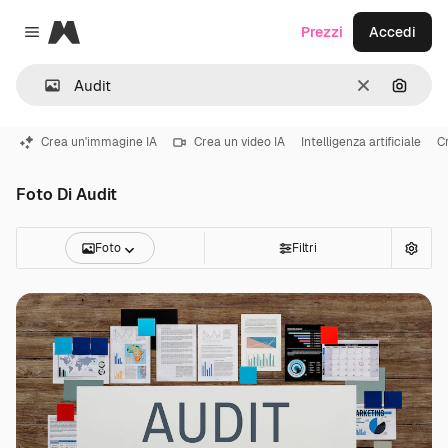
Magnific
Prezzi
Accedi
Close menu
Cancella
Cerca 
Crea un'immagine IA
Crea un video IA
Intelligenza artificiale
C
Foto Di Audit
Foto
Filtri