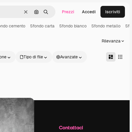
Prezzi
Accedi
Iscriviti
Cancella
Cerca per immagine
Ricerca
ondo cemento
Sfondo carta
Sfondo bianco
Sfondo metallo
Sfo
Rilevanza
one
Tipo di file
Avanzate
Azienda
Contattaci