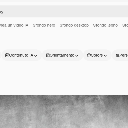
rea un video IA
Sfondo nero
Sfondo desktop
Sfondo legno
Sf
Contenuto IA
Orientamento
Colore
Pers
Prodotti
Inizia