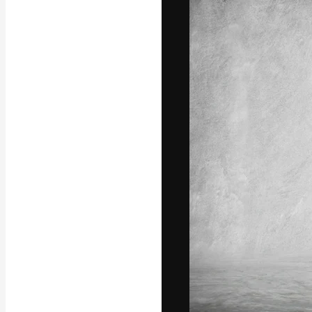
La piattaforma c
migliori lavori. 
creativi, impres
Italiano
Copyright © 2010