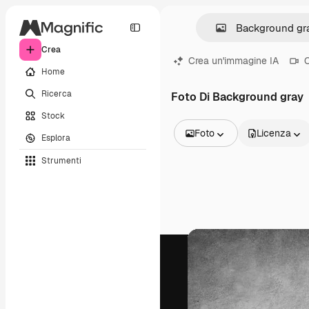
Crea
Crea un'immagine IA
C
Home
Ricerca
Foto Di Background gray
Stock
Foto
Licenza
Esplora
Tutte le immagini
Strumenti
Vettori
Illustrazioni
Foto
PSD
Modelli
Mockup
Video
Clip video
Motion graphic
Modelli di video
Icone
Modelli 3D
Font