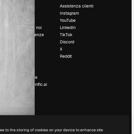
Prezzi
Assistenza clienti
Chi siamo
Instagram
Recensioni
YouTube
Lavora con noi
LinkedIn
Cerca tendenze
TikTok
Blog
Discord
Eventi
X
Slidesgo
Reddit
e
Vendi i tuoi
contenuti
Sala stampa
Cerchi magnific.ai
ree to the storing of cookies on your device to enhance site