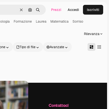
Prezzi
Accedi
Iscriviti
Cancella
Cerca per immagine
Ricerca
ologia
Formazione
Laurea
Matematica
Sorriso
Rilevanza
one
Tipo di file
Avanzate
Azienda
Contattaci