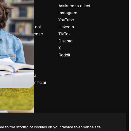
Prezzi
Assistenza clienti
Chi siamo
Instagram
Recensioni
YouTube
Lavora con noi
LinkedIn
Cerca tendenze
TikTok
Blog
Discord
Eventi
X
Slidesgo
Reddit
e
Vendi i tuoi
contenuti
Sala stampa
Cerchi magnific.ai
ree to the storing of cookies on your device to enhance site