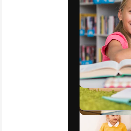
La piattaforma c
migliori lavori. 
creativi, impres
Italiano
Copyright © 2010