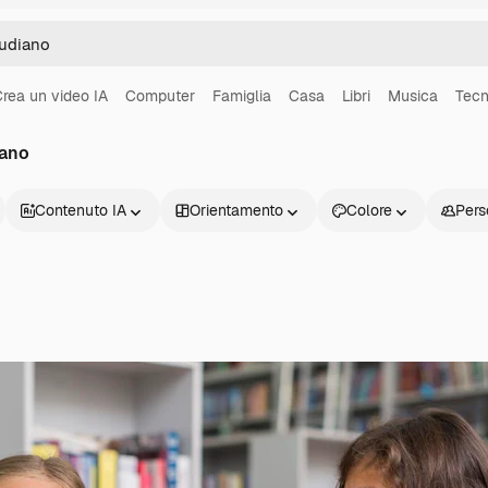
rea un video IA
Computer
Famiglia
Casa
Libri
Musica
Tecn
iano
Contenuto IA
Orientamento
Colore
Pers
Prodotti
Inizia