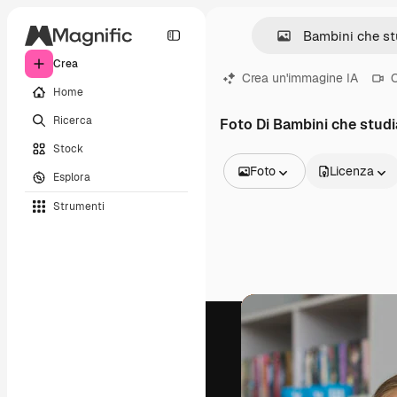
Crea
Crea un'immagine IA
C
Home
Ricerca
Foto Di Bambini che stud
Stock
Foto
Licenza
Esplora
Tutte le immagini
Strumenti
Vettori
Illustrazioni
Foto
PSD
Modelli
Mockup
Video
Clip video
Motion graphic
Modelli di video
Icone
Modelli 3D
Font