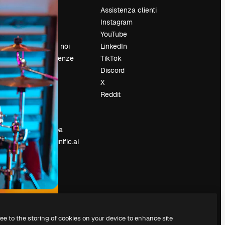
Prezzi
Assistenza clienti
Chi siamo
Instagram
Recensioni
YouTube
Lavora con noi
LinkedIn
Cerca tendenze
TikTok
Blog
Discord
Eventi
X
Slidesgo
Reddit
e
Vendi i tuoi
contenuti
Sala stampa
Cerchi magnific.ai
ree to the storing of cookies on your device to enhance site