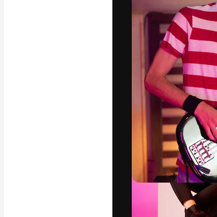
La piattaforma c
migliori lavori. 
creativi, impres
Italiano
Copyright © 2010