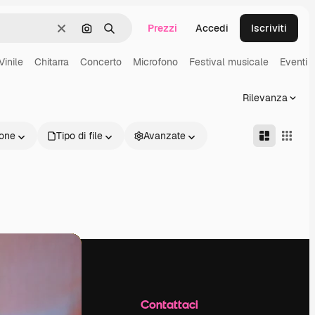
Prezzi
Accedi
Iscriviti
Cancella
Cerca per immagine
Ricerca
Vinile
Chitarra
Concerto
Microfono
Festival musicale
Eventi 
Rilevanza
one
Tipo di file
Avanzate
Azienda
Contattaci