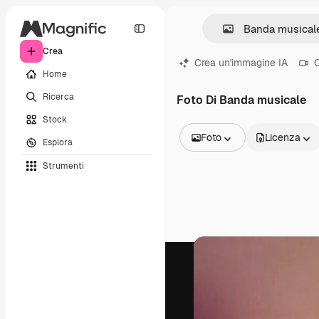
Crea
Crea un'immagine IA
C
Home
Ricerca
Foto Di Banda musicale
Stock
Foto
Licenza
Esplora
Tutte le immagini
Strumenti
Vettori
Illustrazioni
Foto
PSD
Modelli
Mockup
Video
Clip video
Motion graphic
Modelli di video
Icone
Modelli 3D
Font