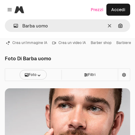
Magnific
Prezzi
Accedi
Close menu
Cancella
Cerca 
Crea un'immagine IA
Crea un video IA
Barber shop
Barbiere
Foto Di Barba uomo
Foto
Filtri