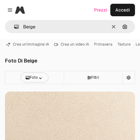
Magnific
Prezzi
Accedi
Close menu
Cancella
Cerca 
Crea un'immagine IA
Crea un video IA
Primavera
Texture
Le
Foto Di Beige
Foto
Filtri