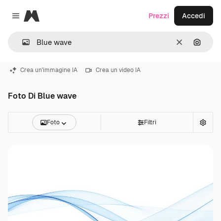
Magnific
Prezzi
Accedi
Close menu
Cancella
Cerca 
Crea un'immagine IA
Crea un video IA
Foto Di Blue wave
Foto
Filtri