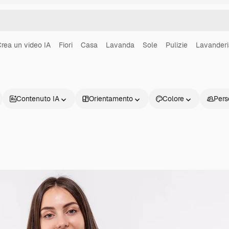
rea un video IA
Fiori
Casa
Lavanda
Sole
Pulizie
Lavanderi
Contenuto IA
Orientamento
Colore
Pers
Prodotti
Inizia