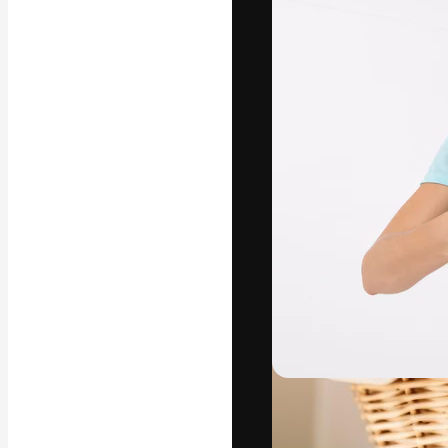
La piattaforma c
migliori lavori. 
creativi, impres
Italiano
Copyright © 2010