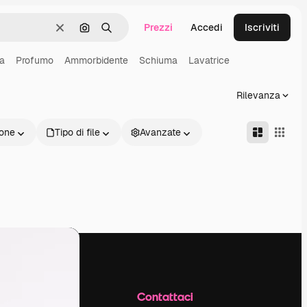
Prezzi
Accedi
Iscriviti
Cancella
Cerca per immagine
Ricerca
a
Profumo
Ammorbidente
Schiuma
Lavatrice
Rilevanza
one
Tipo di file
Avanzate
Azienda
Contattaci