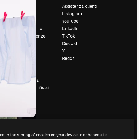
Prezzi
Assistenza clienti
Chi siamo
Instagram
Recensioni
YouTube
Lavora con noi
LinkedIn
Cerca tendenze
TikTok
Blog
Discord
Eventi
X
Slidesgo
Reddit
e
Vendi i tuoi
contenuti
Sala stampa
Cerchi magnific.ai
ree to the storing of cookies on your device to enhance site