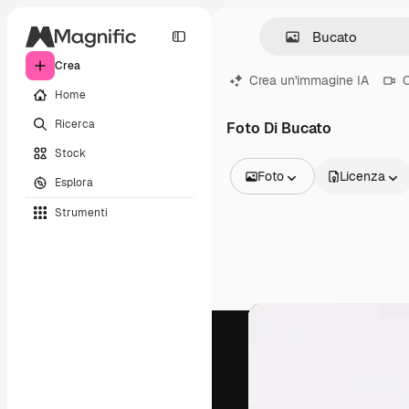
Crea
Crea un'immagine IA
C
Home
Ricerca
Foto Di Bucato
Stock
Foto
Licenza
Esplora
Tutte le immagini
Strumenti
Vettori
Illustrazioni
Foto
PSD
Modelli
Mockup
Video
Clip video
Motion graphic
Modelli di video
Icone
Modelli 3D
Font