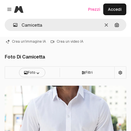
Magnific
Prezzi
Accedi
Close menu
Cancella
Cerca 
Crea un'immagine IA
Crea un video IA
Foto Di Camicetta
Foto
Filtri