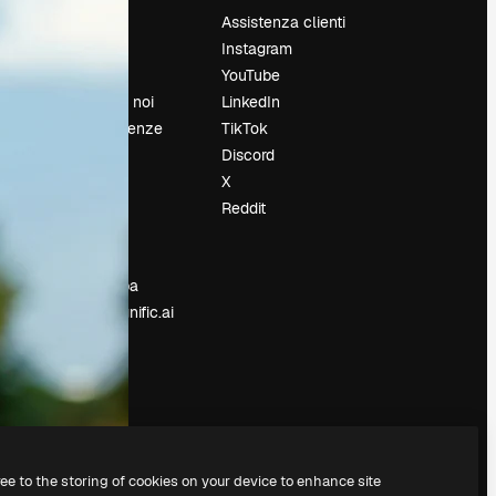
Prezzi
Assistenza clienti
Chi siamo
Instagram
Recensioni
YouTube
Lavora con noi
LinkedIn
Cerca tendenze
TikTok
Blog
Discord
Eventi
X
Slidesgo
Reddit
e
Vendi i tuoi
contenuti
Sala stampa
Cerchi magnific.ai
ree to the storing of cookies on your device to enhance site