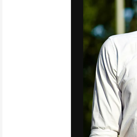
La piattaforma c
migliori lavori. 
creativi, impres
Italiano
Copyright © 2010