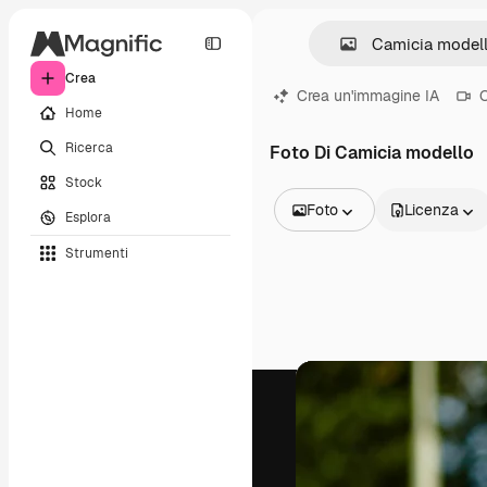
Crea
Crea un'immagine IA
C
Home
Ricerca
Foto Di Camicia modello
Stock
Foto
Licenza
Esplora
Tutte le immagini
Strumenti
Vettori
Illustrazioni
Foto
PSD
Modelli
Mockup
Video
Clip video
Motion graphic
Modelli di video
Icone
Modelli 3D
Font