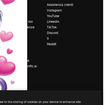
Prezzi
Assistenza clienti
Chi siamo
Instagram
Recensioni
YouTube
Lavora con noi
LinkedIn
Cerca tendenze
TikTok
Blog
Discord
Eventi
X
Slidesgo
Reddit
e
Vendi i tuoi
contenuti
Sala stampa
Cerchi magnific.ai
ree to the storing of cookies on your device to enhance site