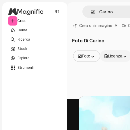
Crea
Crea un'immagine IA
C
Home
Ricerca
Foto Di Carino
Stock
Foto
Licenza
Esplora
Tutte le immagini
Strumenti
Vettori
Illustrazioni
Foto
PSD
Modelli
Mockup
Video
Clip video
Motion graphic
Modelli di video
Icone
Modelli 3D
Font