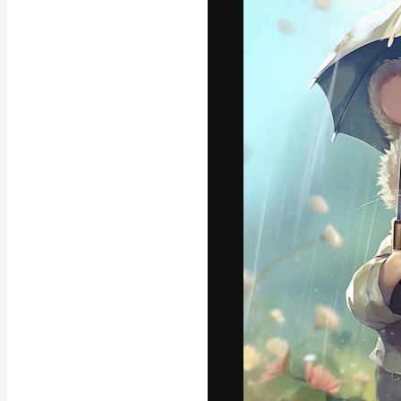
La piattaforma c
migliori lavori. 
creativi, impres
Italiano
Copyright © 2010