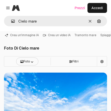
Magnific
Prezzi
Accedi
Close menu
Cancella
Cerca 
Crea un'immagine IA
Crea un video IA
Tramonto mare
Spiagg
Foto Di Cielo mare
Foto
Filtri