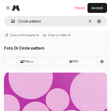
Magnific
Prezzi
Accedi
Close menu
Cancella
Cerca 
Crea un'immagine IA
Crea un video IA
Foto Di Circle pattern
Foto
Filtri