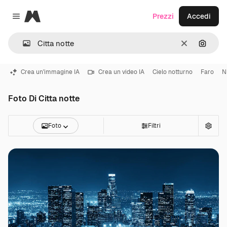
Magnific
Prezzi
Accedi
Close menu
Cancella
Cerca 
Crea un'immagine IA
Crea un video IA
Cielo notturno
Faro
N
Foto Di Citta notte
Foto
Filtri