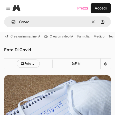
Magnific
Prezzi
Accedi
Close menu
Cancella
Cerca 
Crea un'immagine IA
Crea un video IA
Famiglia
Medico
Tecn
Foto Di Covid
Foto
Filtri