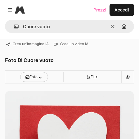
Magnific
Prezzi
Accedi
Close menu
Cancella
Cerca 
Crea un'immagine IA
Crea un video IA
Foto Di Cuore vuoto
Foto
Filtri