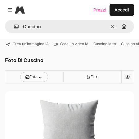
Magnific
Prezzi
Accedi
Close menu
Cancella
Cerca 
Crea un'immagine IA
Crea un video IA
Cuscino letto
Cuscino a
Foto Di Cuscino
Foto
Filtri