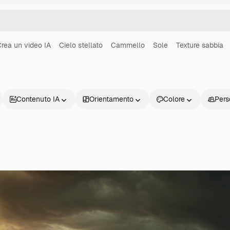
rea un video IA
Cielo stellato
Cammello
Sole
Texture sabbia
Contenuto IA
Orientamento
Colore
Pers
Prodotti
Inizia