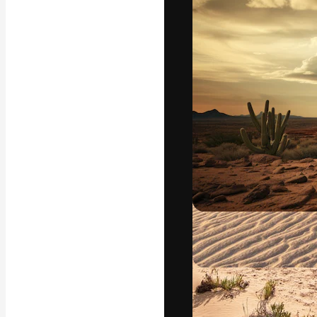
La piattaforma c
migliori lavori. 
creativi, impres
Italiano
Copyright © 2010