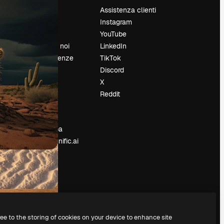
Prezzi
Assistenza clienti
Chi siamo
Instagram
Recensioni
YouTube
Lavora con noi
LinkedIn
Cerca tendenze
TikTok
Blog
Discord
Eventi
X
Slidesgo
Reddit
e
Vendi i tuoi
contenuti
Sala stampa
Cerchi magnific.ai
ree to the storing of cookies on your device to enhance site