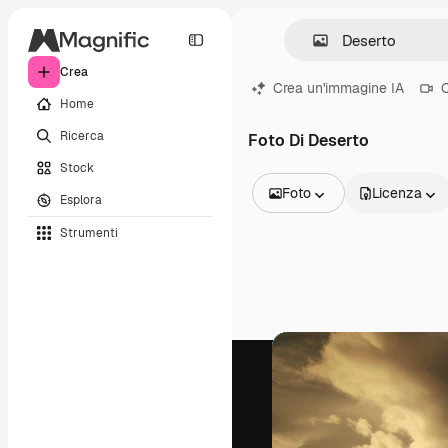
Crea
Crea un'immagine IA
C
Home
Ricerca
Foto Di Deserto
Stock
Foto
Licenza
Esplora
Tutte le immagini
Strumenti
Vettori
Illustrazioni
Foto
PSD
Modelli
Mockup
Video
Clip video
Motion graphic
Modelli di video
Icone
Modelli 3D
Font