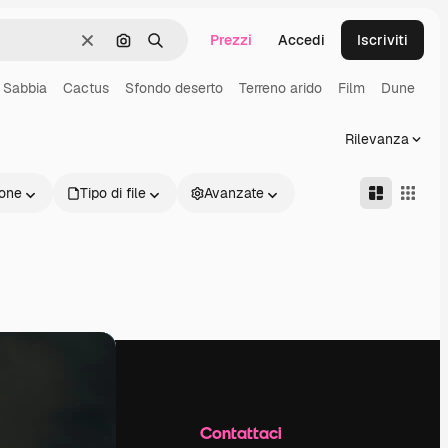
Prezzi
Accedi
Iscriviti
Cancella
Cerca per immagine
Ricerca
Sabbia
Cactus
Sfondo deserto
Terreno arido
Film
Dune
Rilevanza
one
Tipo di file
Avanzate
Azienda
Contattaci