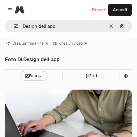
Magnific
Prezzi
Accedi
Close menu
Cancella
Cerca 
Crea un'immagine IA
Crea un video IA
Foto Di Design dell app
Foto
Filtri