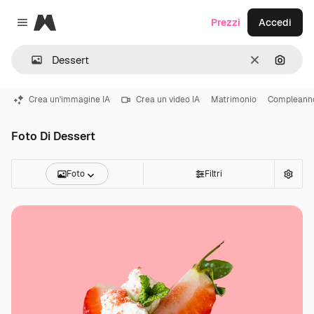
Magnific
Prezzi
Accedi
Close menu
Cancella
Cerca 
Crea un'immagine IA
Crea un video IA
Matrimonio
Compleann
Foto Di Dessert
Foto
Filtri