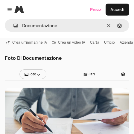
Magnific
Prezzi
Accedi
Close menu
Cancella
Cerca 
Crea un'immagine IA
Crea un video IA
Carta
Ufficio
Azienda
Foto Di Documentazione
Foto
Filtri